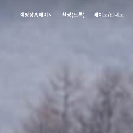
캠핑장홈페이지
촬영(드론)
배치도/안내도
드론(항공) 촬영
일반전문촬영