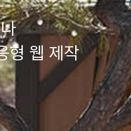
우나
응형 웹 제작