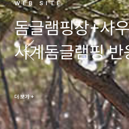
WEB SITE
돔글램핑장+사
사계돔글램핑 반
더 보기 +